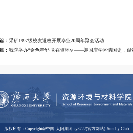
篇：
采矿1997级校友返校开展毕业20周年聚会活动
篇：
我院举办“金色年华·党在资环材——迎国庆学区情国史，跟
版权所有：Copyright@中国·太阳集团tcy8722(官方网站)-Suncity Club