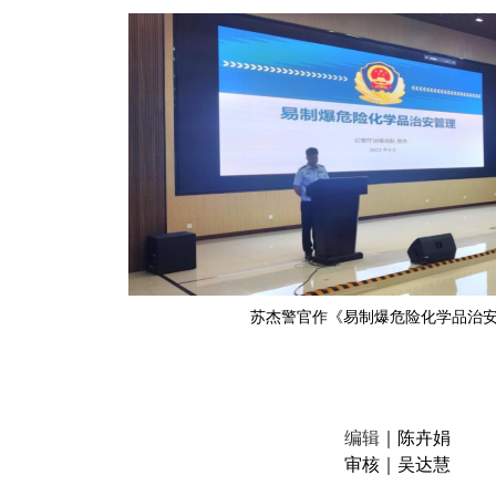
苏杰警官作《易制爆危险化学品治
编辑
｜陈卉娟
审核
｜
吴达慧