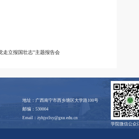
党走立报国壮志”主题报告会
地址：广西南宁市西乡塘区大学路100号
邮编：530004
Email：zyhjyclxy@gxu.edu.cn
学院微信公众